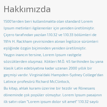
Hakkımızda
1500'lerden beri kullanılmakta olan standard Lorem
Ipsum metinleri ilgilenenler için yeniden üretilmiştir.
Çiçero tarafından yazılan 1.10.32 ve 1.10.33 bölümleri de
1914 H. Rackham çevirisinden alınan İngilizce sürümleri
eşliğinde özgün biçiminden yeniden üretilmiştir.
Yaygın inancın tersine, Lorem Ipsum rastgele
sözcüklerden oluşmaz. Kökleri M.Ö. 45 tarihinden bu yana
klasik Latin edebiyatına kadar uzanan 2000 yıllık bir
geçmişi vardır. Virginia'daki Hampden-Sydney College'dan
Latince profesörü Richard McClintock,
Bu kitap, ahlak kuramı üzerine bir tezdir ve Rönesans
döneminde çok popüler olmuştur. Lorem Ipsum pasajının
ilk satırı olan "Lorem ipsum dolor sit amet" 1.10.32 sayılı