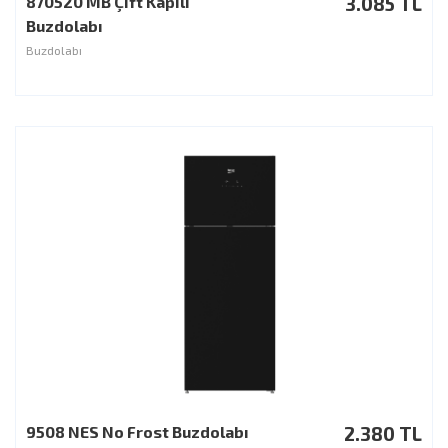
870520 MB Çift Kapılı
3.085 TL
Buzdolabı
Buzdolabı
9508 NES No Frost Buzdolabı
2.380 TL